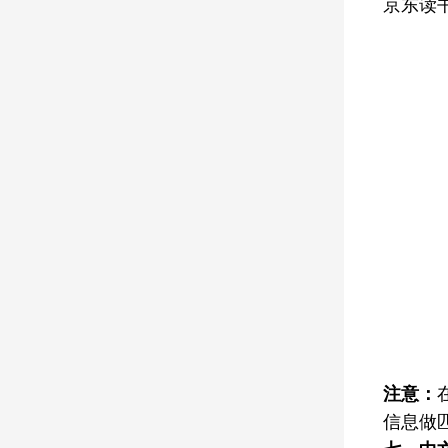
京东读
注意：
信息做