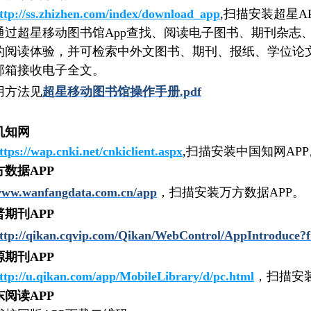
ttp://ss.zhizhen.com/index/download_app
,扫描安装超星A
通过超星移动图书馆
App查找、阅读电子图书、期刊杂志
的阅读体验，并可检索中外文图书、期刊、报纸、学位论
邮箱接收电子全文。
用方法见
超星移动图书馆操作手册
.pdf
机知网
ttps://wap.cnki.net/cnkiclient.aspx
,扫描安装中国知网APP
方数据
APP
ww.wanfangdata.com.cn/app
，扫描安装万方数据
APP。
普期刊
APP
ttp://qikan.cqvip.com/Qikan/WebControl/AppIntroduce?
源期刊
APP
ttp://u.qikan.com/app/MobileLibrary/d/pc.html
，扫描安
东阅读
APP